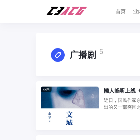
首页
业
5
广播剧
业内
懒人畅听上线《
近日，国民作家
出的又一部突围
跨越山河，去寻找一