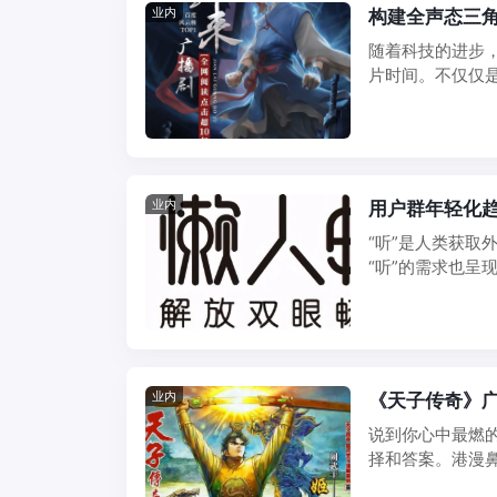
业内
构建全声态三角
随着科技的进步
片时间。不仅仅
类也越来越丰富。小
业内
用户群年轻化趋
“听”是人类获取
“听”的需求也
电台等长音频品 ..
业内
《天子传奇》
说到你心中最燃的
择和答案。港漫鼻
依然被人念念 ...