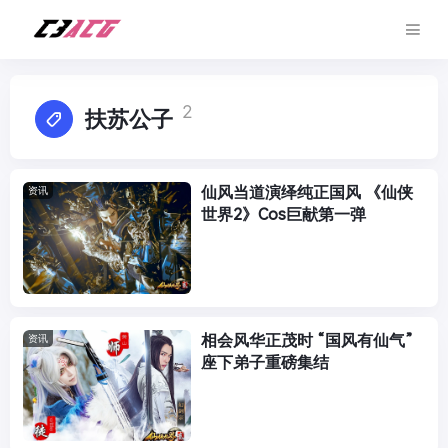
2
扶苏公子
仙风当道演绎纯正国风 《仙侠
资讯
世界2》Cos巨献第一弹
相会风华正茂时 “国风有仙气”
资讯
座下弟子重磅集结