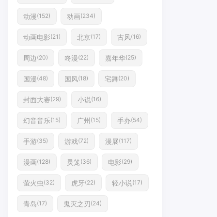
动漫
动画
(152)
(234)
动画电影
北京
古风
(21)
(17)
(16)
周边
咚漫
嘉年华
(20)
(22)
(25)
国漫
国风
宅舞
(48)
(18)
(20)
封面大赛
小说
(29)
(16)
幻音音乐
广州
手办
(15)
(15)
(54)
手游
游戏
漫展
(35)
(72)
(117)
漫画
灵笼
电影
(128)
(36)
(29)
萤火虫
虎牙
轻小说
(32)
(22)
(17)
青岛
鬼灭之刃
(17)
(24)