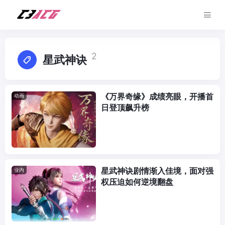
2
星武神诀
《万界奇缘》成绩亮眼，开播首
动画
日登顶飙升榜
星武神诀剧情渐入佳境，面对强
业内
权压迫如何逆境翻盘