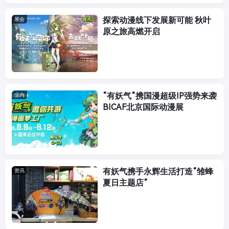
探索动漫线下发展新可能 秋叶
展会
原之旅高燃开启
“有妖气”携国漫超级IP强势来袭
业内
BICAF北京国际动漫展
有妖气携手永辉生活打造“雏蜂
资讯
夏日主题店”