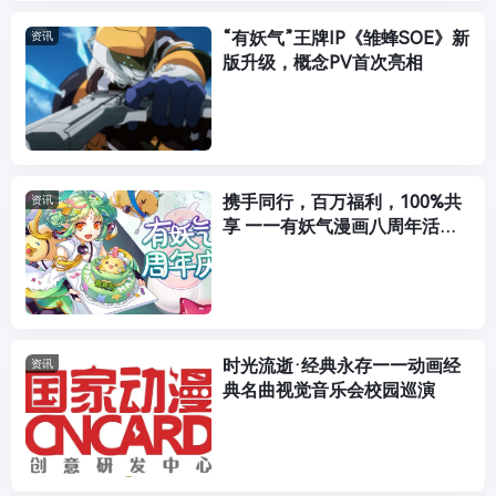
“有妖气”王牌IP《雏蜂SOE》新
资讯
版升级，概念PV首次亮相
携手同行，百万福利，100%共
资讯
享 ——有妖气漫画八周年活动
上线
时光流逝·经典永存——动画经
资讯
典名曲视觉音乐会校园巡演