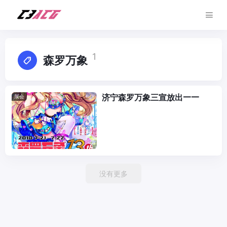
1
森罗万象
济宁森罗万象三宣放出——
展会
没有更多