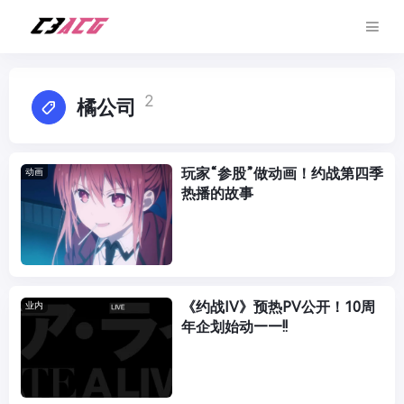
2
橘公司
玩家“参股”做动画！约战第四季
动画
热播的故事
《约战IV》预热PV公开！10周
业内
年企划始动——!!