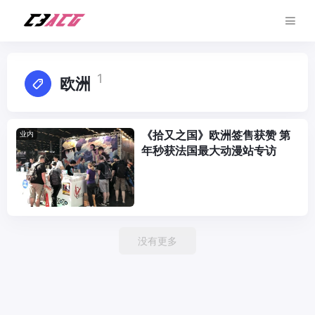
1
欧洲
《拾又之国》欧洲签售获赞 第
业内
年秒获法国最大动漫站专访
没有更多