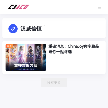
1
汉威信恒
重磅消息：ChinaJoy数字藏品
置顶
邀你一起评选
没有更多