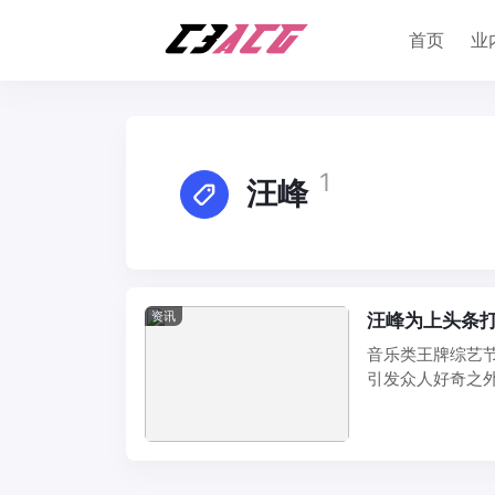
首页
业
1
汪峰
资讯
汪峰为上头条打
音乐类王牌综艺
引发众人好奇之
Disco 》也引 ...