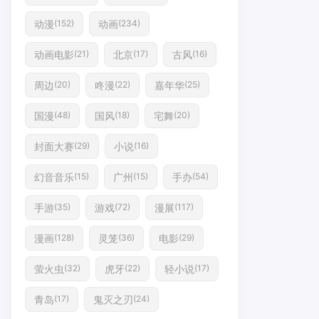
动漫
动画
(152)
(234)
动画电影
北京
古风
(21)
(17)
(16)
周边
咚漫
嘉年华
(20)
(22)
(25)
国漫
国风
宅舞
(48)
(18)
(20)
封面大赛
小说
(29)
(16)
幻音音乐
广州
手办
(15)
(15)
(54)
手游
游戏
漫展
(35)
(72)
(117)
漫画
灵笼
电影
(128)
(36)
(29)
萤火虫
虎牙
轻小说
(32)
(22)
(17)
青岛
鬼灭之刃
(17)
(24)