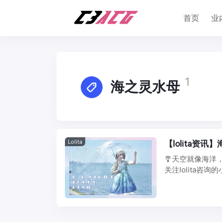
首页
业
1
海之灵水母
Lolita
【lolita资讯
🎐天空就像海洋，
关注lolita咨