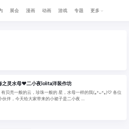
内
展会
漫画
动画
游戏
专题
更多
】海之灵水母❤二小夜lolita洋装作坊
有贝壳一般的云，珍珠一般的 星，水母一样的我(⁎˃ᴗ˂⁎)♡ 各位
询的小伙伴，今天给大家带来的小裙子是二小夜 ...