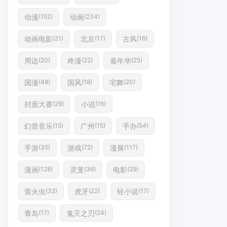
动漫
动画
(152)
(234)
动画电影
北京
古风
(21)
(17)
(16)
周边
咚漫
嘉年华
(20)
(22)
(25)
国漫
国风
宅舞
(48)
(18)
(20)
封面大赛
小说
(29)
(16)
幻音音乐
广州
手办
(15)
(15)
(54)
手游
游戏
漫展
(35)
(72)
(117)
漫画
灵笼
电影
(128)
(36)
(29)
萤火虫
虎牙
轻小说
(32)
(22)
(17)
青岛
鬼灭之刃
(17)
(24)