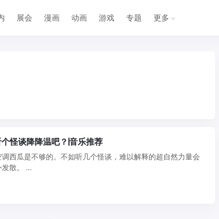
内
展会
漫画
动画
游戏
专题
更多
个怪谈降降温吧？|音乐推荐
空调西瓜是不够的。不如听几个怪谈，难以解释的超自然力量会
散。 ...