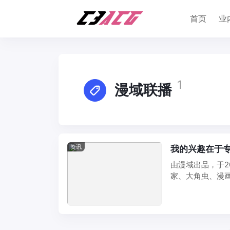
首页
业
1
漫域联播
资讯
我的兴趣在于
由漫域出品，于2
家、大角虫、漫
主要讲述的是在 ..