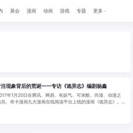
内
展会
漫画
动画
游戏
专题
更多
专注现象背后的荒诞——专访《诡异志》编剧杨鑫
017年1月20日在腾讯、网易、有妖气、可米酷、尚漫、动漫之
画岛、布卡漫画九大漫画在线阅读平台上线的漫画《诡异志》。
.