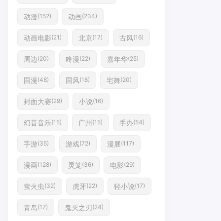
动漫
动画
(152)
(234)
动画电影
北京
古风
(21)
(17)
(16)
周边
咚漫
嘉年华
(20)
(22)
(25)
国漫
国风
宅舞
(48)
(18)
(20)
封面大赛
小说
(29)
(16)
幻音音乐
广州
手办
(15)
(15)
(54)
手游
游戏
漫展
(35)
(72)
(117)
漫画
灵笼
电影
(128)
(36)
(29)
萤火虫
虎牙
轻小说
(32)
(22)
(17)
青岛
鬼灭之刃
(17)
(24)