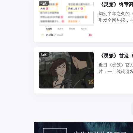
动画
《灵笼》终章高
阔别半年之久的
引发全网热议，与
众视为灯塔英雄的 .
动画
《灵笼》首发
近日《灵笼》官
片，一上线就引
强行压缩到一个空 .