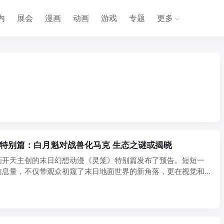
内
展会
漫画
动画
游戏
专题
更多
》特别篇：白月魁对战兽化马克 生态之谜或揭晓
画开天主创的末日幻想动漫《灵笼》特别篇发布了预告。短短一
信息量，不仅带观众初窥了末日地面世界的新角落，更在视觉和
撼 ...