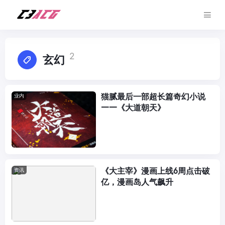
2
玄幻
猫腻最后一部超长篇奇幻小说
业内
——《大道朝天》
《大主宰》漫画上线6周点击破
资讯
亿，漫画岛人气飙升