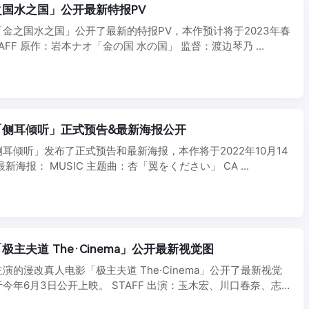
国水之国」公开最新特报PV
金之国水之国」公开了最新的特报PV，本作预计将于2023年春
AFF 原作：岩本ナオ「金の国 水の国」 监督：渡边琴乃 ...
「侧耳倾听」正式预告&最新海报公开
耳倾听」发布了正式预告和最新海报，本作将于2022年10月14
新海报： MUSIC 主题曲：杏「翼をください」 CA ...
主夫道 The·Cinema」公开最新视觉图
演的漫改真人电影「极主夫道 The·Cinema」公开了最新视觉
今年6月3日公开上映。 STAFF 出演：玉木宏、川口春奈、志