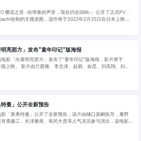
MO 樱花之音 -你弹奏的声音，现在仍在回响-」公开了正式PV，
achi绘制的主视觉图，该作将于2022年2月25日在日本上映 ...
明亮那方」发布“童年印记”版海报
电影「向着明亮那方」发布了“童年印记”版海报，影片将于
5日全国上映。 影片由兰茜雅、李念泽、赵易、俞昆、刘高翔、刘毛
奥特曼」公开全新预告
电影「新奥特曼」公开了全新预告，该片由樋口真嗣执导，庵野
更有斋藤工、长泽雅美、有冈大贵等人气演员参与演出，该电影
..