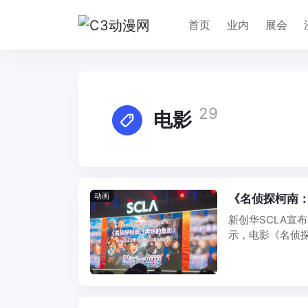
首页
业内
展会
29
电影
动画
《名侦探柯南：
新创华SCLA宣
示，电影《名侦探
道，该作日本票房 .