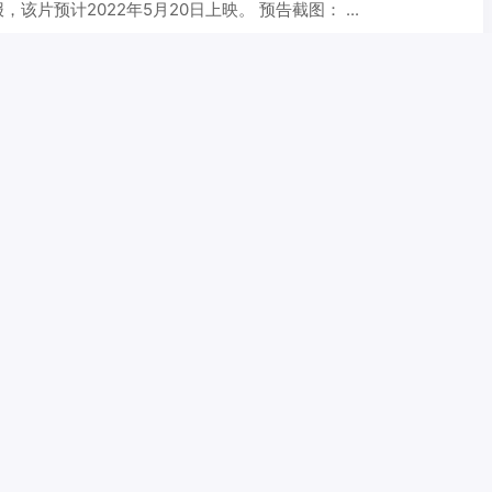
该片预计2022年5月20日上映。 预告截图： ...
爱来袭！第十一届北京国际电影节嘉年华演绎多重惊喜
国木偶艺术剧院携木偶剧《新大头儿子和小头爸爸之生日的一天》，
奇幻演绎孩子内心世界，诠释爱与陪伴。 在小朋友们的欢呼声
.
「心弦为君而鸣」特别影像公开
心弦为君而鸣」发布了一段“演员选择的心动场景”特别影像，该电
月4日正式上映。 STAFF 原作：紺野りさ「胸が鳴るのは君 ...