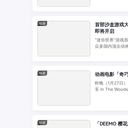
动画
首部沙盒游戏大
即将开启
“迷你世界”游戏
众多国内顶尖动
主人公卡卡为了 ..
动画
动画电影「奇巧计
昨晚（1月27日
车 In The W
动画
「DEEMO 