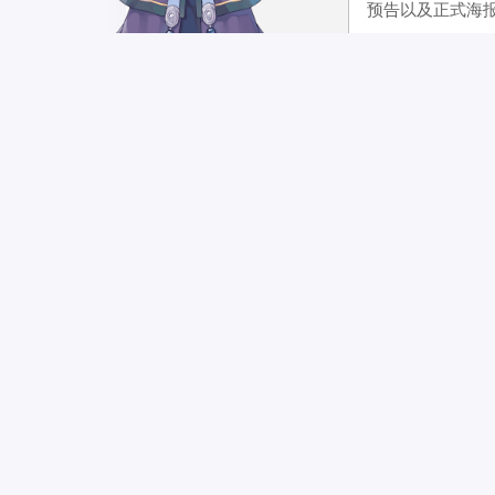
预告以及正式海报，
业内
“大头儿子”有
9月29日，中
空降中国影都，
中，木偶剧《新 ..
动画
漫改真人电影
漫改真人电影「
影将于2021年6