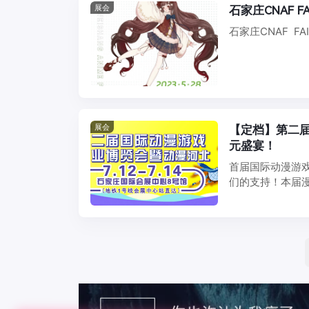
展会
石家
石家庄CNAF F
展会
【定档】第二
元盛宴！
首届国际动漫游
们的支持！本届漫
多最好玩 ...