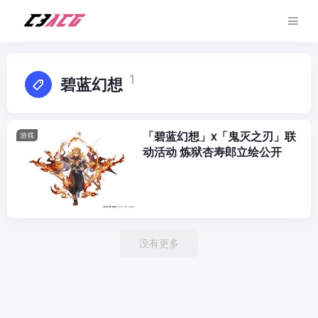
1
碧蓝幻想
「碧蓝幻想」x「鬼灭之刃」联
游戏
动活动 炼狱杏寿郎立绘公开
没有更多