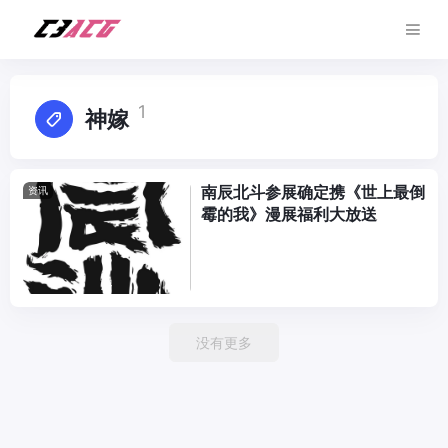
1
神嫁
南辰北斗参展确定携《世上最倒
资讯
霉的我》漫展福利大放送
没有更多