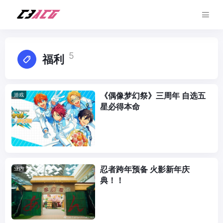
5
福利
《偶像梦幻祭》三周年 自选五
游戏
星必得本命
忍者跨年预备 火影新年庆
业内
典！！