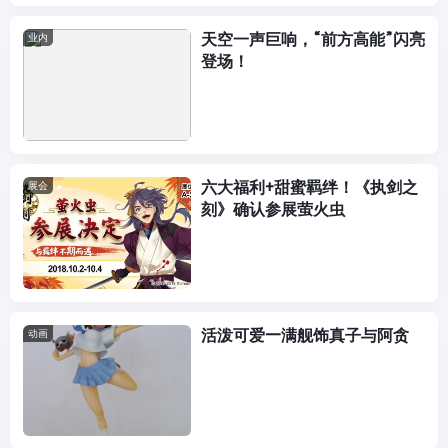
天空一声巨响，“前方高能”闪亮
业内
登场！
六大福利+甜蜜羁绊！《执剑之
展会
刻》确认参展萤火虫
活泼可爱—满舰饰真子与阿贪
动画