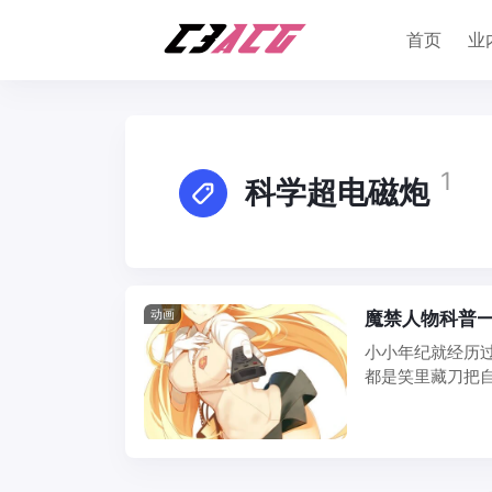
首页
业
1
科学超电磁炮
动画
魔禁人物科普
小小年纪就经历
都是笑里藏刀把
脑组织做成能够让其