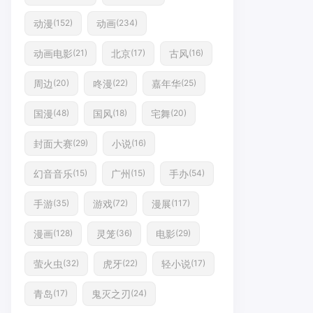
动漫
动画
(152)
(234)
动画电影
北京
古风
(21)
(17)
(16)
周边
咚漫
嘉年华
(20)
(22)
(25)
国漫
国风
宅舞
(48)
(18)
(20)
封面大赛
小说
(29)
(16)
幻音音乐
广州
手办
(15)
(15)
(54)
手游
游戏
漫展
(35)
(72)
(117)
漫画
灵笼
电影
(128)
(36)
(29)
萤火虫
虎牙
轻小说
(32)
(22)
(17)
青岛
鬼灭之刃
(17)
(24)