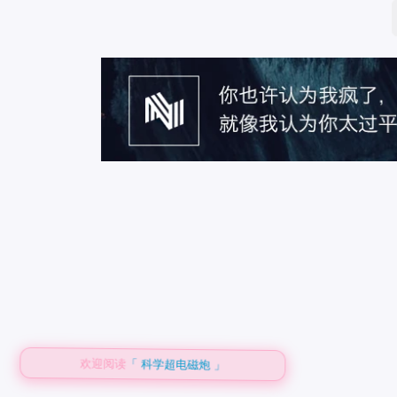
欢迎阅读
「 科学超电磁炮 」