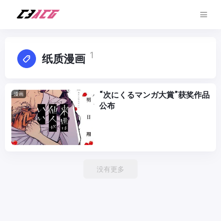
1
纸质漫画
“次にくるマンガ大賞”获奖作品
漫画
公布
没有更多