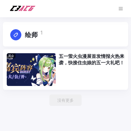
1
绘师
五一萤火虫漫展首发情报火热来
展会
袭，快接住虫娘的五一大礼吧！
没有更多