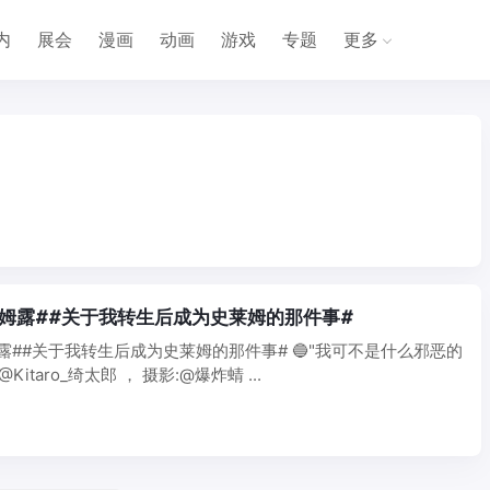
内
展会
漫画
动画
游戏
专题
更多
#利姆露##关于我转生后成为史莱姆的那件事#
姆露##关于我转生后成为史莱姆的那件事# 🔵"我可不是什么邪恶的
Kitaro_绮太郎 ， 摄影:@爆炸蜻 ...