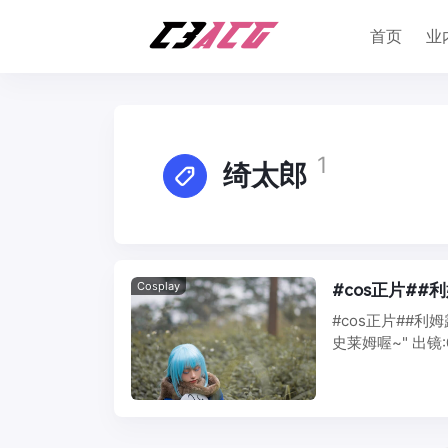
首页
业
1
绮太郎
Cosplay
#cos正片#
#cos正片##利
史莱姆喔~" 出镜:@