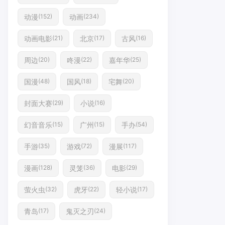
动漫
动画
(152)
(234)
动画电影
北京
古风
(21)
(17)
(16)
周边
咚漫
嘉年华
(20)
(22)
(25)
国漫
国风
宅舞
(48)
(18)
(20)
封面大赛
小说
(29)
(16)
幻音音乐
广州
手办
(15)
(15)
(54)
手游
游戏
漫展
(35)
(72)
(117)
漫画
灵笼
电影
(128)
(36)
(29)
萤火虫
虎牙
轻小说
(32)
(22)
(17)
青岛
鬼灭之刃
(17)
(24)