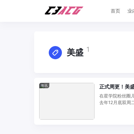
首页
业
1
美盛
资讯
正式周更！美盛
在星学院粉丝圈
去年12月底双周
形象和造型 ...