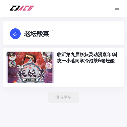
1
老坛酸菜
临沂第九届妖妖灵动漫嘉年华|
业内
统一小茗同学冷泡茶&老坛酸菜
方便面二次元回顾篇
没有更多