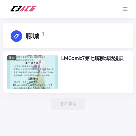
1
聊城
LMComic7第七届聊城动漫展
展会
没有更多