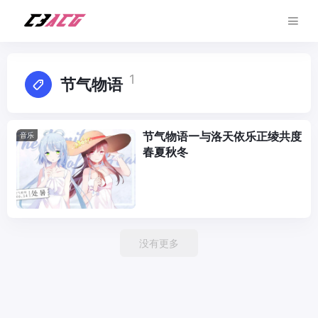
1
节气物语
节气物语—与洛天依乐正绫共度
音乐
春夏秋冬
没有更多