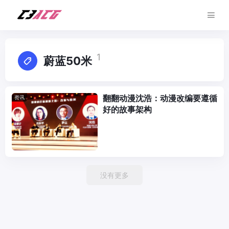
1
蔚蓝50米
翻翻动漫沈浩：动漫改编要遵循
资讯
好的故事架构
没有更多