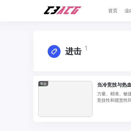
首页
业
1
进击
展会
当冷竞技与热血
力量、精准、敏
竞技性和观赏性
《进击吧！闪电》于