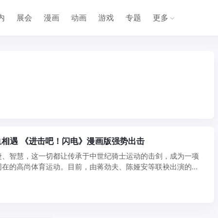
内
展会
漫画
动画
游戏
专题
更多
相遇 《进击吧！闪电》漫画版强势出击
捷、智慧，这一切都让传承于中世纪骑士运动的击剑，成为一项
同在的高尚体育运动。目前，由蒋劲夫、陈娅安等联袂出演的
8月 ...