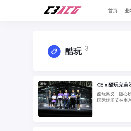
首页
业
3
酷玩
展会
CE x 酷玩
酷玩奥义，随心所娱
国际娱乐节在南京