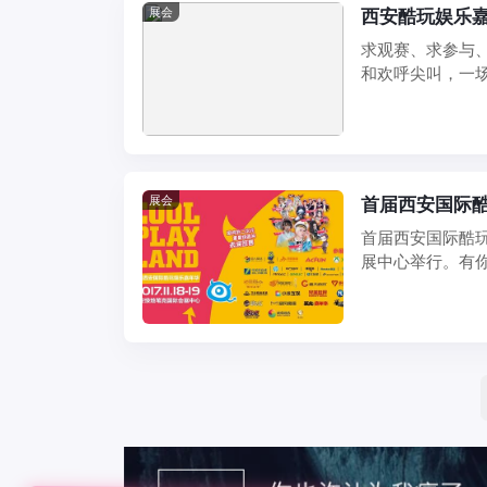
展会
西安酷玩娱乐嘉
求观赛、求参与
和欢呼尖叫，一
乐嘉年华，让西安 .
展会
首届西安国际
首届西安国际酷玩
展中心举行。有
有你想 ...