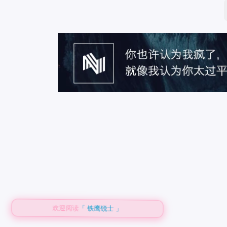
欢迎阅读
「 铁鹰锐士 」