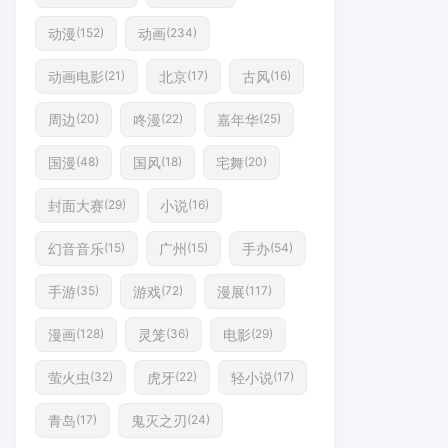
动漫
动画
(152)
(234)
动画电影
北京
古风
(21)
(17)
(16)
周边
咚漫
嘉年华
(20)
(22)
(25)
国漫
国风
宅舞
(48)
(18)
(20)
封面大赛
小说
(29)
(16)
幻音音乐
广州
手办
(15)
(15)
(54)
手游
游戏
漫展
(35)
(72)
(117)
漫画
灵笼
电影
(128)
(36)
(29)
萤火虫
虎牙
轻小说
(32)
(22)
(17)
青岛
鬼灭之刃
(17)
(24)