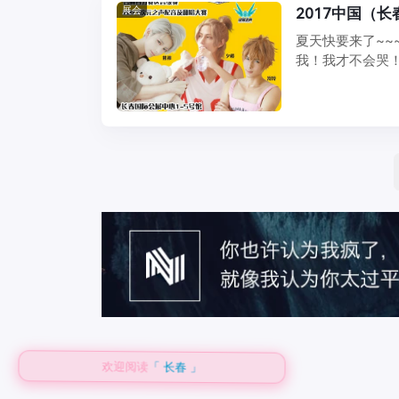
展会
2017中国（
夏天快要来了~~
我！我才不会哭！
不要说 ...
欢迎阅读
「 长春 」