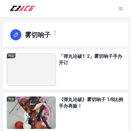
2
雾切响子
「弹丸论破1·2」雾切响子手办
周边
开订
《弹丸论破》雾切响子 1/8比例
周边
手办再贩！