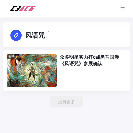
1
风语咒
众多明星实力打call黑马国漫
资讯
《风语咒》参展确认
没有更多