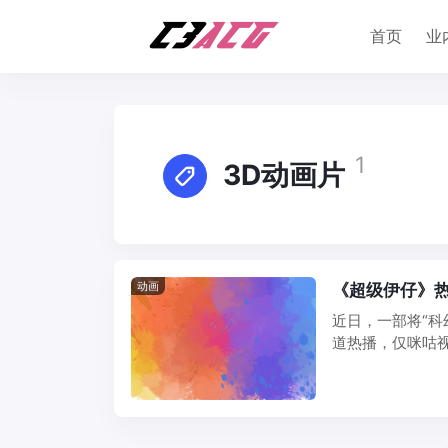
首页
业
1
3D动画片
动画
《超级伊仔》热
近日，一部将“科
道热播，仅咪咕
其出品方来伊 ...