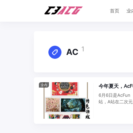
首页
业
1
AC
业内
今年夏天，Ac
6月6日是AcF
站，A站在二次元
年，人气 ...