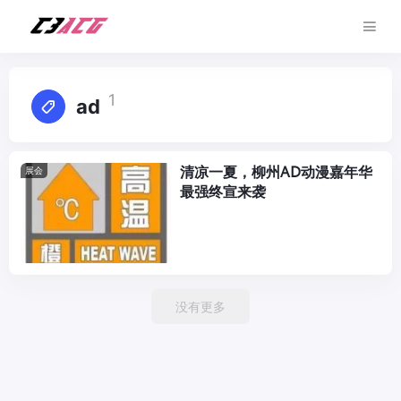
1
ad
清凉一夏，柳州AD动漫嘉年华
展会
最强终宣来袭
没有更多