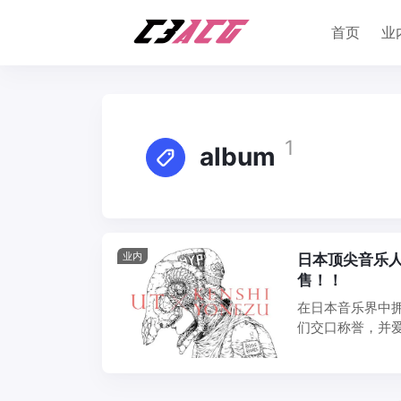
首页
业
1
album
业内
日本顶尖音乐人
售！！
在日本音乐界中
们交口称誉，并爱
「UT」的首次 ...