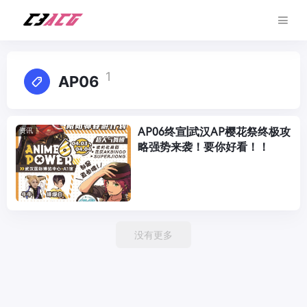
1
AP06
AP06终宣|武汉AP樱花祭终极攻
资讯
略强势来袭！要你好看！！
没有更多