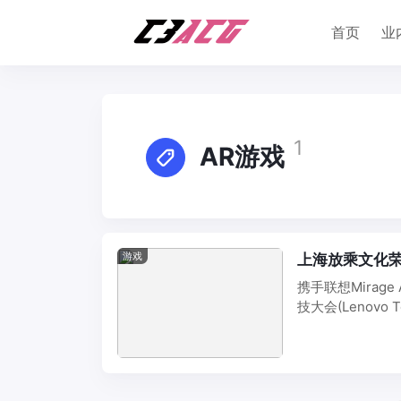
首页
业
1
AR游戏
游戏
上海放乘文化荣获
携手联想Mirag
技大会(Lenovo T