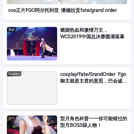
cos正片FGO阿尔托利亚·潘德拉贡fate/grand order
燃烧热血和激情万丈，
展会
WCS2019中国总决赛圆满落幕
cosplay/Fate/GrandOrder Fgo
Cosplay
御主就是主君的意思，巴会诚挚
地为您效力
型月角色科普——你可能错过的
业内
型月BOSS级人物！