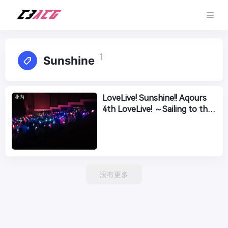
1
Sunshine
LoveLive! Sunshine!! Aqours
业内
4th LoveLive! ～Sailing to the
Sunshine～官方上映会
没有更多