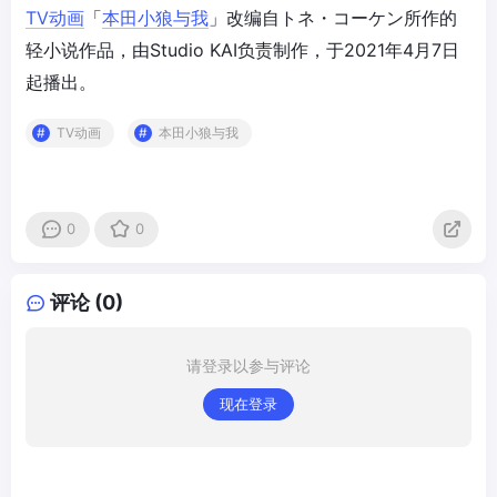
TV动画
「
本田小狼与我
」改编自トネ・コーケン所作的
轻小说作品，由Studio KAI负责制作，于2021年4月7日
起播出。
TV动画
本田小狼与我
0
0
评论 (0)
请登录以参与评论
现在登录