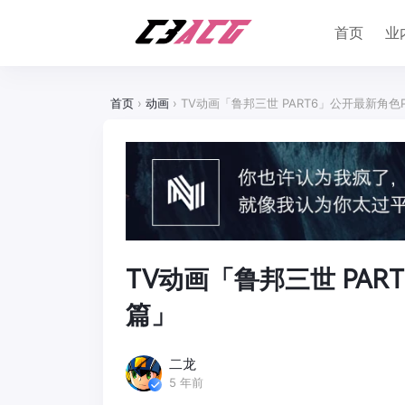
首页
业
首页
›
动画
›
TV动画「鲁邦三世 PART6」公开最新角
TV动画「鲁邦三世 PA
篇」
二龙
5 年前