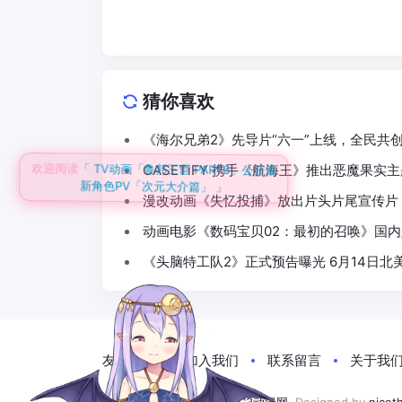
猜你喜欢
《海尔兄弟2》先导片“六一”上线，全民共
欢迎阅读
「 TV动画「鲁邦三世 PART6」公开最
CASETiFY 携手《航海王》推出恶魔果实
新角色PV「次元大介篇」 」
漫改动画《失忆投捕》放出片头片尾宣传片 
动画电影《数码宝贝02：最初的召唤》国内
《头脑特工队2》正式预告曝光 6月14日北
友情链接
加入我们
联系留言
关于我