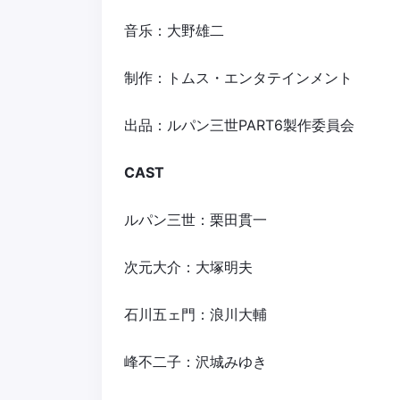
音乐：大野雄二
制作：トムス・エンタテインメント
出品：ルパン三世PART6製作委員会
CAST
ルパン三世：栗田貫一
次元大介：大塚明夫
石川五ェ門：浪川大輔
峰不二子：沢城みゆき