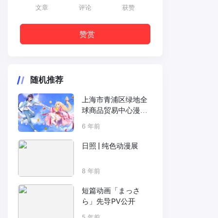
文章
评论
获赞
赞赏
随机推荐
上海市青浦区绿地全
球商品贸易中心漫展
活动来袭，cosplay，
6 年前
国风，二次元，更多
动漫元素静待现场发
日照 | 纯色动漫展
掘
8 年前
短篇动画「まっさ
ら」先导PV公开
5 年前