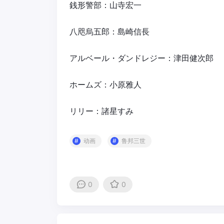
銭形警部：山寺宏一
八咫烏五郎：島崎信長
アルベール・ダンドレジー：津田健次郎
ホームズ：小原雅人
リリー：諸星すみ
动画
鲁邦三世
0
0