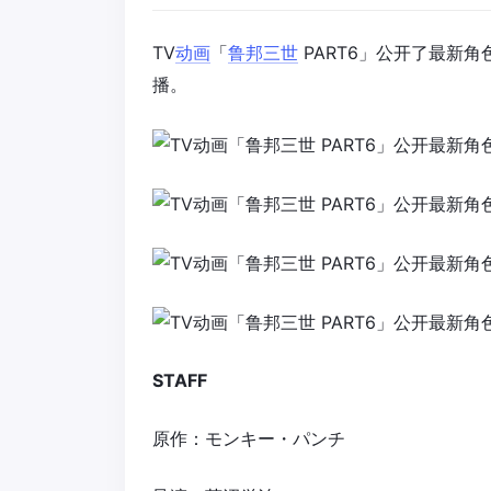
TV
动画
「
鲁邦三世
PART6」公开了最新角
播。
STAFF
原作：モンキー・パンチ