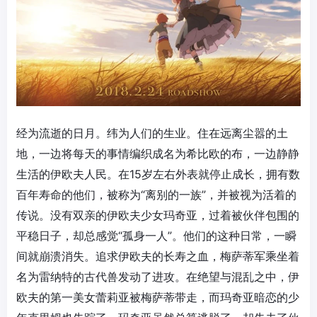
经为流逝的日月。纬为人们的生业。住在远离尘嚣的土
地，一边将每天的事情编织成名为希比欧的布，一边静静
生活的伊欧夫人民。在15岁左右外表就停止成长，拥有数
百年寿命的他们，被称为“离别的一族”，并被视为活着的
传说。没有双亲的伊欧夫少女玛奇亚，过着被伙伴包围的
平稳日子，却总感觉“孤身一人”。他们的这种日常，一瞬
间就崩溃消失。追求伊欧夫的长寿之血，梅萨蒂军乘坐着
名为雷纳特的古代兽发动了进攻。在绝望与混乱之中，伊
欧夫的第一美女蕾莉亚被梅萨蒂带走，而玛奇亚暗恋的少