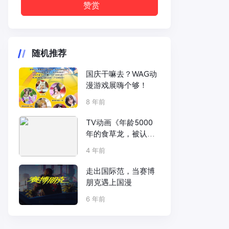
赞赏
随机推荐
国庆干嘛去？WAG动
漫游戏展嗨个够！
8 年前
TV动画《年龄5000
年的食草龙，被认定
为邪龙》主要角色和
4 年前
PV公开，2023年1月
播出
走出国际范，当赛博
朋克遇上国漫
6 年前