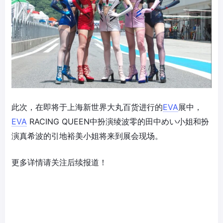
此次，在即将于上海新世界大丸百货进行的
EVA
展中，
EVA
RACING QUEEN中扮演绫波零的田中めい小姐和扮
演真希波的引地裕美小姐将来到展会现场。
更多详情请关注后续报道！