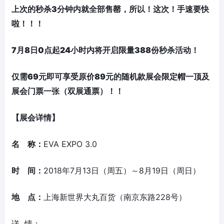
上次的秒杀3分钟内就全部售罄，所以！这次！手速要快
啦！！！
7
月
8
日0点
起2
4
小时内将开启
限量
388
份
秒杀活动！
仅需
69
元
即可享受原价8
9
元的随机款展会限定帽一顶及
展会门票一张（双展通票）！！
【
展会详情
】
名 称：
EVA EXPO 3.0
时 间
：
2018年7月13日（周五）～8月19日（周日）
地 点
：
上海新世界大丸百货（南京东路228号）
详 情：