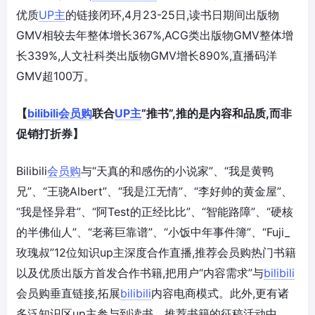
优质
UP主
的链接闭环,4月23-25日,读书日期间出版物
GMV相较去年整体增长367%,ACG类出版物GMV整体增
长339%,人文社科类出版物GMV增长890%,直播码洋
GMV超100万。
【
bilibili
会员购
联合
UP主
“推书”,推的是内容和品质,而非
促销打折券】
Bilibili
会员购
与“天真的和感伤的小说家”、“我是黄鸭
兄”、“王骁Albert”、“我是江无情”、“李好帅的黄金屋”、
“我是怪异君”、“阿Test的正经比比”、“智能路障”、“硬核
的半佛仙人”、“老蒋巨靠谱”、“小饭中年事件簿”、“Fuji_
玫瑰叔”12位知识up主深度合作直播,推荐会员购热门书籍
以及优质出版方首发合作书籍,把用户“内容需求”与
bilibili
会员购垂直链接,拓展
bilibili
内容电商模式。此外,更有诸
多泛知识区up主参与到读书、推荐书籍的征稿活动中