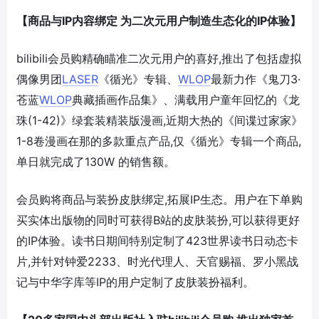
【商品与IP内容绑定 为二次元用户制造生态化的IP体验】
bilibili会员购精确瞄准二次元用户的喜好,推出了包括虚拟
偶像男团
LASER
《循光》专辑、
WLOP
最新力作《鬼刀3·
苍蓝
WLOP
典藏插画作品集》、满载用户童年回忆的《龙
珠(1-42)》绿套装精装版漫画,近期大热的《间谍过家家》
1-8卷漫画在那的多款重点产品,仅《循光》专辑一个商品,
单日就完成了130W 的销售额。
会员购将商品与装扮皮肤绑定,拓展IP生态。用户在下单购
买实体出版物的同时可获得B站的皮肤装扮,可以获得更好
的IP体验。读书日期间特别定制了423世界读书日动态卡
片,并针对钟爱2233、时光代理人、天官赐福、罗小黑战
记与中华字库等IP的用户定制了皮肤装扮福利。