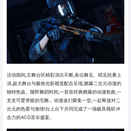
活动期间,主舞台区精彩演出不断,各位舞见、唱见轮番上
演,超大舞台与极致光影视觉配合呈现,燃爆二次元动漫的
独特热血。随即舞蹈时间,一首首经典燃爆的动漫歌曲,一
支支可爱养眼的宅舞... 动漫迷们聚集一堂,一起释放对二
次元的热爱与激情!台上台下共同完成了一场极具视听冲
击力的ACG音乐盛宴。