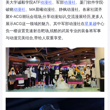
美大学诚毅学院ATF
动漫社
、军部
动漫社
、厦门软件学院·
破晓
动漫社
、MA晨曦动漫社、静枫动漫社。各家社团齐
聚X-ACG潮玩会现场,分享动漫知识,交流漫展经历,更多人
展示ACG这一领域的魅力。其中军部动漫社在
星巢越
中心
负一楼设置竞速射击靶场,炫酷的武装专业的装备将军事
与动漫完美结合,带给人双重享受。