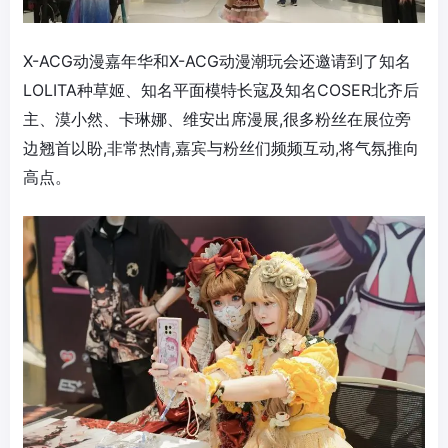
X-ACG动漫嘉年华和X-ACG动漫潮玩会还邀请到了知名
LOLITA种草姬、知名平面模特长寇及知名COSER北齐后
主、漠小然、卡琳娜、维安出席漫展,很多粉丝在展位旁
边翘首以盼,非常热情,嘉宾与粉丝们频频互动,将气氛推向
高点。