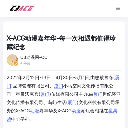
X-ACG动漫嘉年华-每一次相遇都值得珍
藏纪念
C3动漫网-CC
4 年前
2022年2月12日-13日、4月30日-5月1日,由怒放青春(
厦
门
)品牌管理有限公司、
厦门
小马空间文化传播有限公
司、星巢沃克秀(
厦门
)传媒有限公司主办,由
厦门
世纪环亚
文化传播有限公司、岛屿生活(
厦门
)文化科技有限公司承
办的X-ACG
动漫
嘉年华及X-ACG
动漫
潮玩会相继在
星巢
越
中心举办。